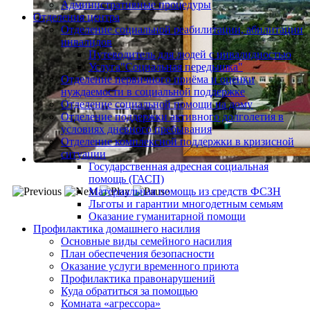
Административные процедуры
Отделения центра
Отделение социальной реабилитации, абилитации
инвалидов
Путеводитель для людей с инвалидностью
Услуга"Социальная передышка"
Отделение первичного приёма и оценки
нуждаемости в социальной поддержке
Отделение социальной помощи на дому
Отделение поддержки активного долголетия в
условиях дневного пребывания
Отделение комплексной поддержки в кризисной
ситуации
Государственная адресная социальная
помощь (ГАСП)
Материальная помощь из средств ФСЗН
Льготы и гарантии многодетным семьям
Оказание гуманитарной помощи
Профилактика домашнего насилия
Основные виды семейного насилия
План обеспечения безопасности
Оказание услуги временного приюта
Профилактика правонарушений
Куда обратиться за помощью
Комната «агрессора»