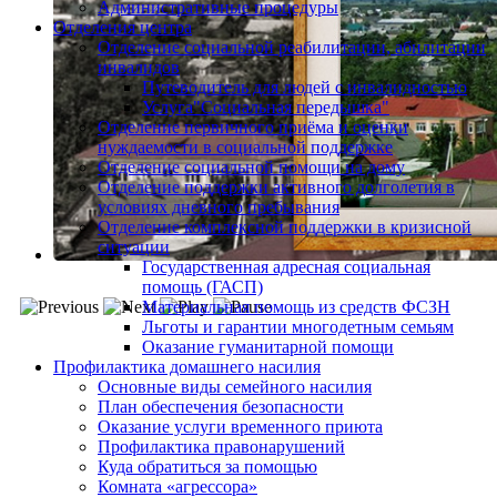
Административные процедуры
Отделения центра
Отделение социальной реабилитации, абилитации
инвалидов
Путеводитель для людей с инвалидностью
Услуга"Социальная передышка"
Отделение первичного приёма и оценки
нуждаемости в социальной поддержке
Отделение социальной помощи на дому
Отделение поддержки активного долголетия в
условиях дневного пребывания
Отделение комплексной поддержки в кризисной
ситуации
Государственная адресная социальная
помощь (ГАСП)
Материальная помощь из средств ФСЗН
Льготы и гарантии многодетным семьям
Оказание гуманитарной помощи
Профилактика домашнего насилия
Основные виды семейного насилия
План обеспечения безопасности
Оказание услуги временного приюта
Профилактика правонарушений
Куда обратиться за помощью
Комната «агрессора»