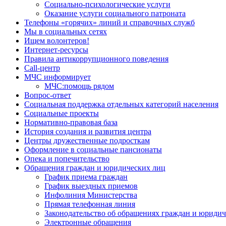
Социально-психологические услуги
Оказание услуги социального патроната
Телефоны «горячих» линий и справочных служб
Мы в социальных сетях
Ищем волонтеров!
Интернет-ресурсы
Правила антикоррупционного поведения
Call-центр
МЧС информирует
МЧС:помощь рядом
Вопрос-ответ
Социальная поддержка отдельных категорий населения
Социальные проекты
Нормативно-правовая база
История создания и развития центра
Центры дружественные подросткам
Оформление в социальные пансионаты
Опека и попечительство
Обращения граждан и юридических лиц
График приема граждан
График выездных приемов
Инфолиния Министерства
Прямая телефонная линия
Законодательство об обращениях граждан и юриди
Электронные обращения