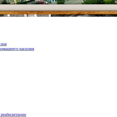
илия
домашнего насилия
 реабилитации