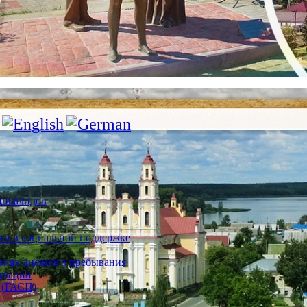
инвалидов
ти в социальной поддержке
овиях дневного пребывания
туации
 (ГАСП)