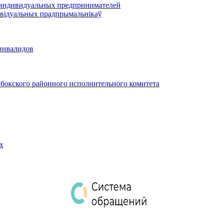
 индивидуальных предпринимателей
відуальных прадпрымальнікаў
инвалидов
бокского районного исполнительного комитета
х