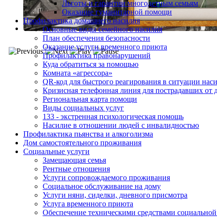
Льготы и гарантии многодетным семьям
Оказание гуманитарной помощи
Профилактика домашнего насилия
Основные виды семейного насилия
План обеспечения безопасности
Оказание услуги временного приюта
Профилактика правонарушений
Куда обратиться за помощью
Комната «агрессора»
QR-код для быстрого реагирования в ситуации нас
Кризисная телефонная линия для пострадавших от 
Региональная карта помощи
Виды социальных услуг
133 - экстренная психологическая помощь
Насилие в отношении людей с инвалидностью
Профилактика пьянства и алкоголизма
Дом самостоятельного проживания
Социальные услуги
Замещающая семья
Рентные отношения
Услуги сопровождаемого проживания
Социальное обслуживание на дому
Услуги няни, сиделки, дневного присмотра
Услуга временного приюта
Обеспечение техническими средствами социальной