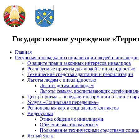
Государственное учреждение «Терри
Главная
Ресурсная площадка по социализации людей с инвалидн
О защите прав и законных интересов инвалидов
Реализуемые проекты для людей с инвалидностью
Технические средства адаптации и реабилитации
Льготы людям с инвалидностью
Льготы детям-инвалидам
Льготы семьям, воспитывающих детей-инвал
Центр приема – передачи информации от лиц с нар
Услуга «Социальная передышка»
Региональная карта социальных контактов
Видеоуроки
Этика общения с инвалидами
Обучение жестовому языку
Пользование техническими средствами социа
Ясный язык