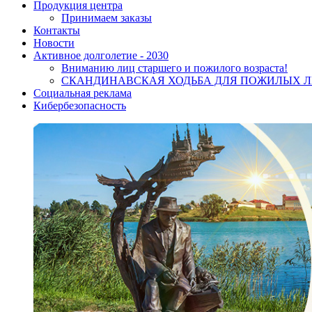
Продукция центра
Принимаем заказы
Контакты
Новости
Активное долголетие - 2030
Вниманию лиц старшего и пожилого возраста!
CКАНДИНАВСКАЯ ХОДЬБА ДЛЯ ПОЖИЛЫХ 
Социальная реклама
Кибербезопасность