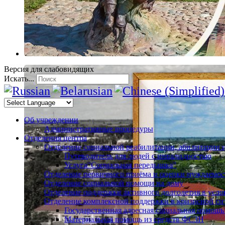
Версия для слабовидящих
Искать...
Об учреждении
Административные процедуры
Отделения центра
Отделение социальной реабилитации, абилитации 
Путеводитель для людей с инвалидностью
Услуга"Социальная передышка"
Отделение первичного приёма и оценки нуждаемос
Отделение социальной помощи на дому
Отделение поддержки активного долголетия в усл
Отделение комплексной поддержки в кризисной си
Государственная адресная социальная помощь
Материальная помощь из средств ФСЗН