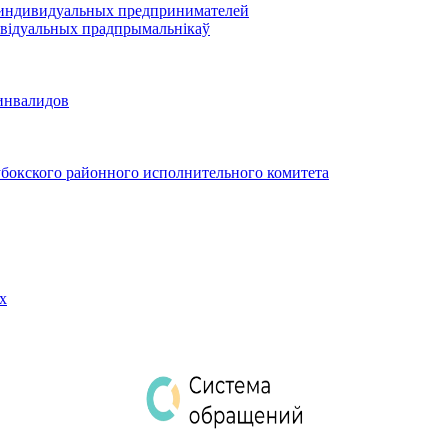
 индивидуальных предпринимателей
відуальных прадпрымальнікаў
инвалидов
бокского районного исполнительного комитета
х