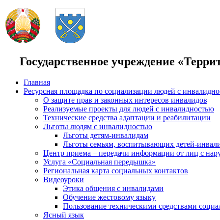
Государственное учреждение «Терри
Главная
Ресурсная площадка по социализации людей с инвалидн
О защите прав и законных интересов инвалидов
Реализуемые проекты для людей с инвалидностью
Технические средства адаптации и реабилитации
Льготы людям с инвалидностью
Льготы детям-инвалидам
Льготы семьям, воспитывающих детей-инвал
Центр приема – передачи информации от лиц с нар
Услуга «Социальная передышка»
Региональная карта социальных контактов
Видеоуроки
Этика общения с инвалидами
Обучение жестовому языку
Пользование техническими средствами социа
Ясный язык