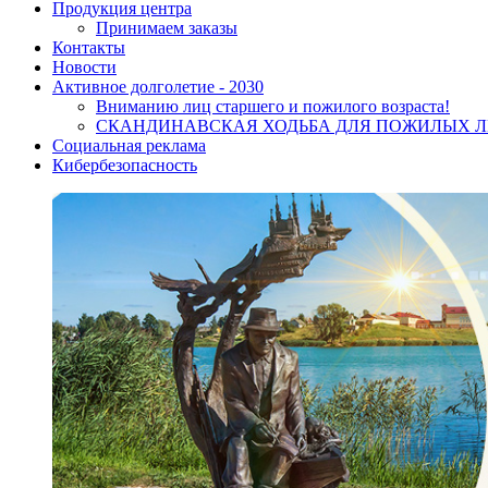
Продукция центра
Принимаем заказы
Контакты
Новости
Активное долголетие - 2030
Вниманию лиц старшего и пожилого возраста!
CКАНДИНАВСКАЯ ХОДЬБА ДЛЯ ПОЖИЛЫХ 
Социальная реклама
Кибербезопасность