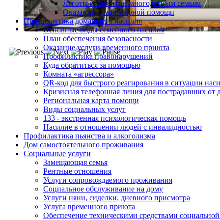
Льготы и гарантии многодетным семьям
Оказание гуманитарной помощи
Профилактика домашнего насилия
Основные виды семейного насилия
План обеспечения безопасности
Оказание услуги временного приюта
Профилактика правонарушений
Куда обратиться за помощью
Комната «агрессора»
QR-код для быстрого реагирования в ситуации нас
Кризисная телефонная линия для пострадавших от 
Региональная карта помощи
Виды социальных услуг
133 - экстренная психологическая помощь
Насилие в отношении людей с инвалидностью
Профилактика пьянства и алкоголизма
Дом самостоятельного проживания
Социальные услуги
Замещающая семья
Рентные отношения
Услуги сопровождаемого проживания
Социальное обслуживание на дому
Услуги няни, сиделки, дневного присмотра
Услуга временного приюта
Обеспечение техническими средствами социальной