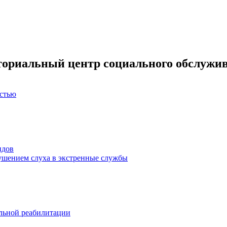
ториальный центр социального обслужив
остью
идов
ушением слуха в экстренные службы
льной реабилитации