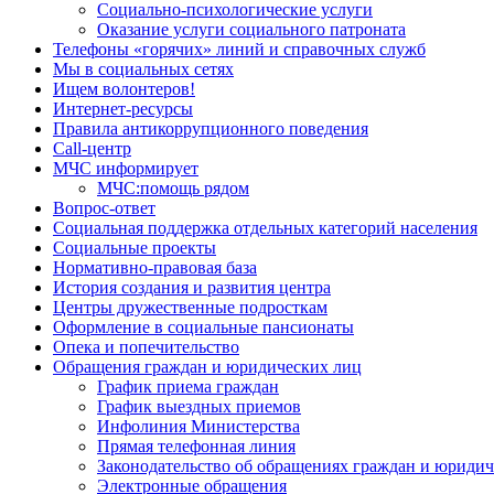
Социально-психологические услуги
Оказание услуги социального патроната
Телефоны «горячих» линий и справочных служб
Мы в социальных сетях
Ищем волонтеров!
Интернет-ресурсы
Правила антикоррупционного поведения
Call-центр
МЧС информирует
МЧС:помощь рядом
Вопрос-ответ
Социальная поддержка отдельных категорий населения
Социальные проекты
Нормативно-правовая база
История создания и развития центра
Центры дружественные подросткам
Оформление в социальные пансионаты
Опека и попечительство
Обращения граждан и юридических лиц
График приема граждан
График выездных приемов
Инфолиния Министерства
Прямая телефонная линия
Законодательство об обращениях граждан и юриди
Электронные обращения