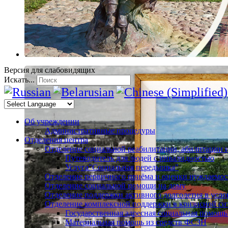
Версия для слабовидящих
Искать...
Об учреждении
Административные процедуры
Отделения центра
Отделение социальной реабилитации, абилитации 
Путеводитель для людей с инвалидностью
Услуга"Социальная передышка"
Отделение первичного приёма и оценки нуждаемос
Отделение социальной помощи на дому
Отделение поддержки активного долголетия в усл
Отделение комплексной поддержки в кризисной си
Государственная адресная социальная помощь
Материальная помощь из средств ФСЗН