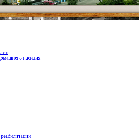
илия
домашнего насилия
 реабилитации