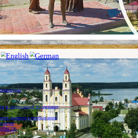
инвалидов
ти в социальной поддержке
овиях дневного пребывания
туации
 (ГАСП)