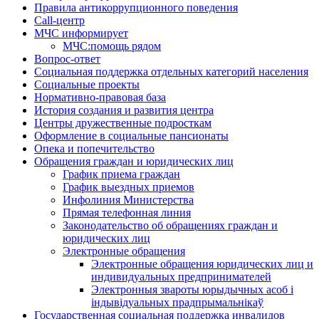
Правила антикоррупционного поведения
Call-центр
МЧС информирует
МЧС:помощь рядом
Вопрос-ответ
Социальная поддержка отдельных категорий населения
Социальные проекты
Нормативно-правовая база
История создания и развития центра
Центры дружественные подросткам
Оформление в социальные пансионаты
Опека и попечительство
Обращения граждан и юридических лиц
График приема граждан
График выездных приемов
Инфолиния Министерства
Прямая телефонная линия
Законодательство об обращениях граждан и
юридических лиц
Электронные обращения
Электронные обращения юридических лиц и
индивидуальных предпринимателей
Электронныя звароты юрыдычных асоб і
індывідуальных прадпрымальнікаў
Государственная социальная поддержка инвалидов