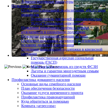
Административные процедуры
Отделения центра
Отделение социальной реабилитации, абилитации
инвалидов
Путеводитель для людей с инвалидностью
Услуга"Социальная передышка"
Отделение первичного приёма и оценки
нуждаемости в социальной поддержке
Отделение социальной помощи на дому
Отделение поддержки активного долголетия в
условиях дневного пребывания
Отделение комплексной поддержки в кризисной
ситуации
Государственная адресная социальная
помощь (ГАСП)
Материальная помощь из средств ФСЗН
Льготы и гарантии многодетным семьям
Оказание гуманитарной помощи
Профилактика домашнего насилия
Основные виды семейного насилия
План обеспечения безопасности
Оказание услуги временного приюта
Профилактика правонарушений
Куда обратиться за помощью
Комната «агрессора»